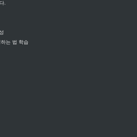
다.
성
성하는 법 학습